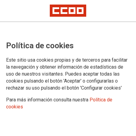
Política de cookies
Este sitio usa cookies propias y de terceros para facilitar
la navegación y obtener información de estadísticas de
uso de nuestros visitantes. Puedes aceptar todas las
cookies pulsando el botón 'Aceptar' o configurarlas o
Convocatoria de Ayuda
rechazar su uso pulsando el botón 'Configurar cookies'
Campamentos de Verano 2021
Para más información consulta nuestra
Política de
cookies
para el personal de Iberia Tierra
Los impresos de solicitud deben remitirse por correo
certificado a la Junta Central de Acción Social antes del 15 de