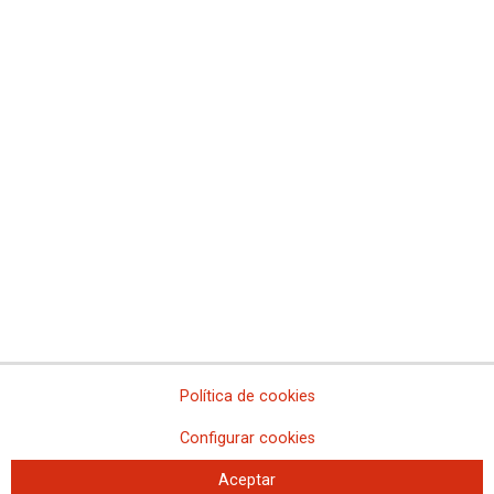
Comisiones Obreras de Madrid
Comisiones Obreras de Melilla
Comisiones Obreras de la Región de Murcia
Comisiones Obreras de Navarra
Comissions Obreres del Paìs Valenciá
Federaciones
Comisiones Obreras del Hábitat
Federación de Enseñanza
Federación de Industria
Federación de Pensionistas
Federación de Sanidad y Sectores Sociosanitarios
Federación de Servicios a la Ciudadanía
Federación de Servicios
Política de cookies
Configurar cookies
Aceptar